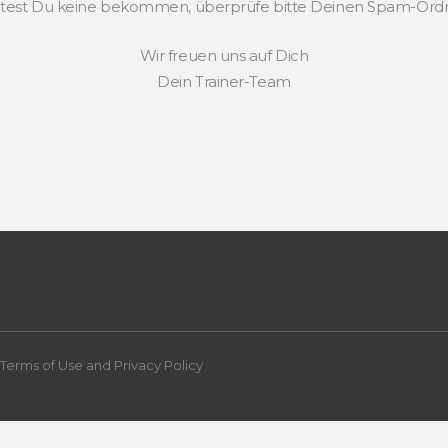
lltest Du keine bekommen, überprüfe bitte Deinen Spam-Ordn
Wir freuen uns auf Dich
Dein Trainer-Team
Terms of Use and Privacy Policy